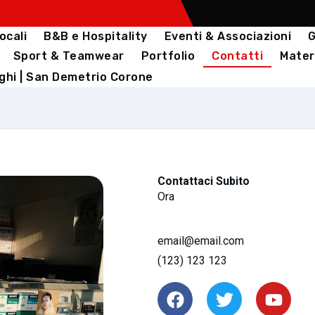
ocali
B&B e Hospitality
Eventi & Associazioni
G
Sport & Teamwear
Portfolio
Contatti
Materi
ghi | San Demetrio Corone
Contattaci Subito
Ora
email@email.com
(123) 123 123