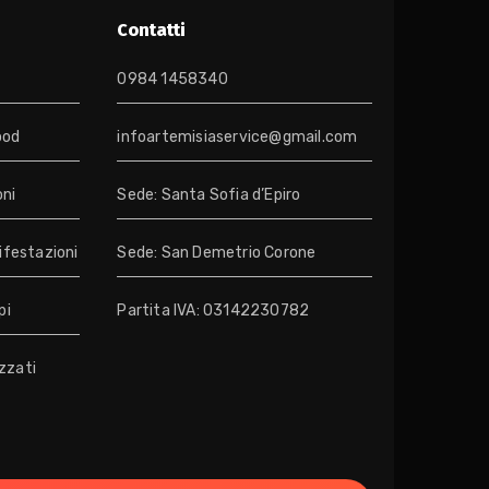
Contatti
0984 1458340
food
infoartemisiaservice@gmail.com
oni
Sede: Santa Sofia d’Epiro
ifestazioni
Sede: San Demetrio Corone
pi
Partita IVA: 03142230782
izzati