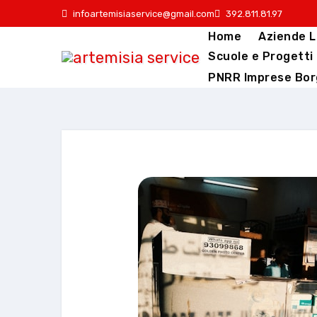
infoartemisiaservice@gmail.com
392.811.81.97
Home
Aziende L
Scuole e Progetti
PNRR Imprese Bor